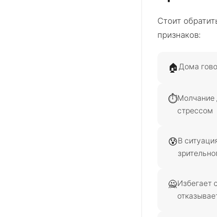
Стоит обратит
признаков:
🏠
Дома гово
⏱️
Молчание 
стрессом
😰
В ситуация
зрительно
🙅
Избегает с
отказывает