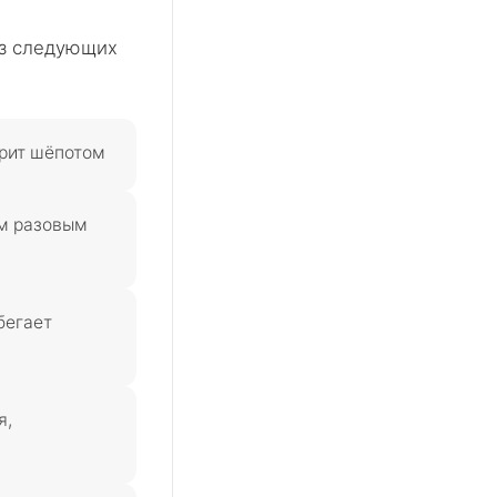
из следующих
орит шёпотом
им разовым
бегает
я,