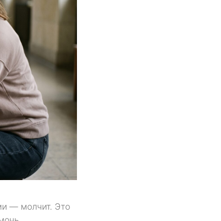
ми — молчит. Это
мочь.