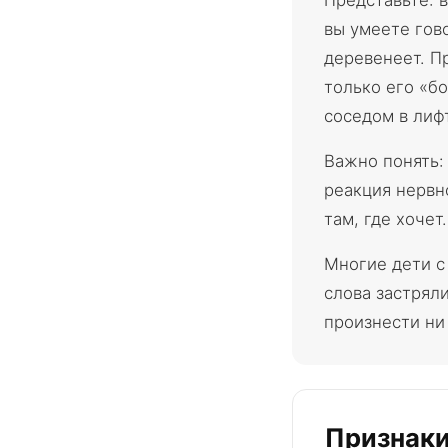
Представьте: 
вы умеете гово
деревенеет. П
только его «б
соседом в лиф
Важно понять:
реакция нервн
там, где хочет.
Многие дети с
слова застрял
произнести ни 
Признаки