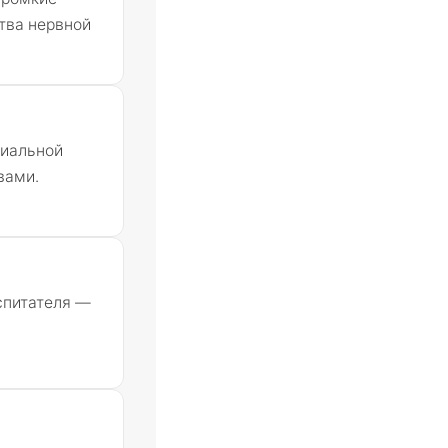
тва нервной
циальной
вами.
спитателя —