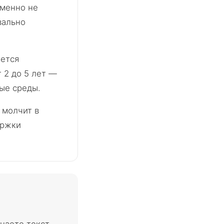
именно не
вально
ается
т 2 до 5 лет —
ые среды.
 молчит в
ержки