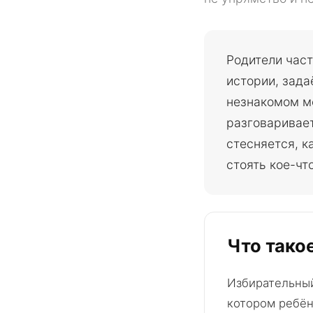
Родители част
истории, зада
незнакомом ме
разговаривает
стесняется, к
стоять кое-чт
Что тако
Избирательный
котором ребён