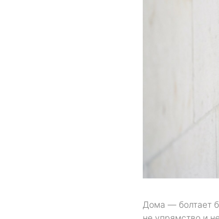
Дома — болтает б
не упрямство и не