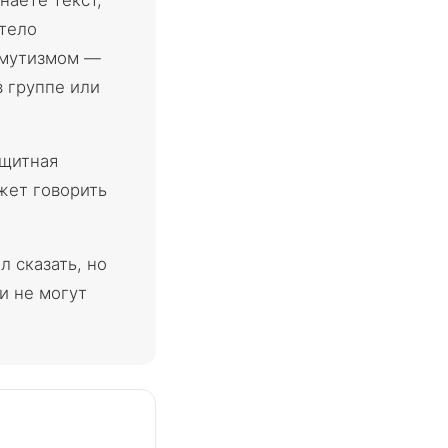
наете текст,
 тело
 мутизмом —
в группе или
ащитная
жет говорить
 сказать, но
и не могут