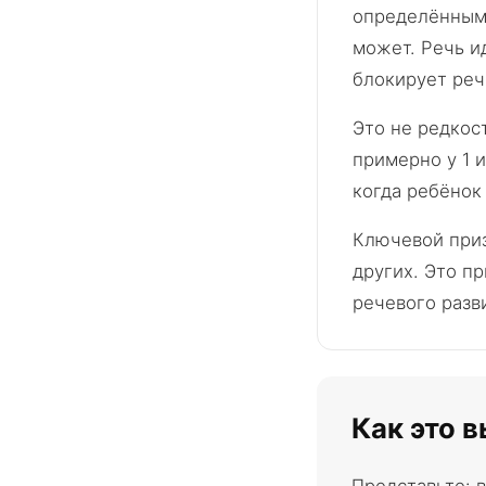
определёнными
может. Речь и
блокирует реч
Это не редкос
примерно у 1 и
когда ребёнок
Ключевой приз
других. Это п
речевого разв
Как это 