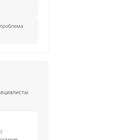
 проблема
пециалисты
о
громкие