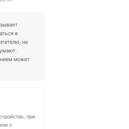
азывает
аться в
итателю, не
думают:
ением может
стройство, при
или с