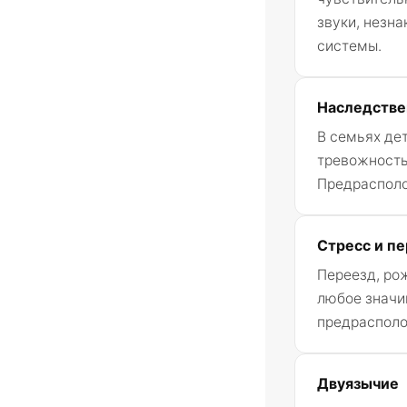
звуки, незн
системы.
Наследстве
В семьях де
тревожность
Предрасполо
Стресс и п
Переезд, ро
любое значи
предрасполо
Двуязычие