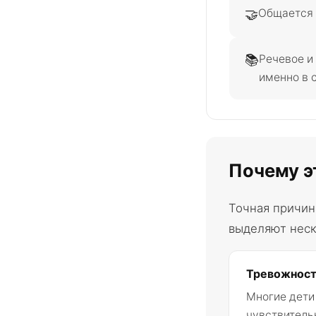
🤝
Общается 
📚
Речевое и
именно в 
Почему э
Точная причин
выделяют неск
Тревожност
Многие дети
чувствитель