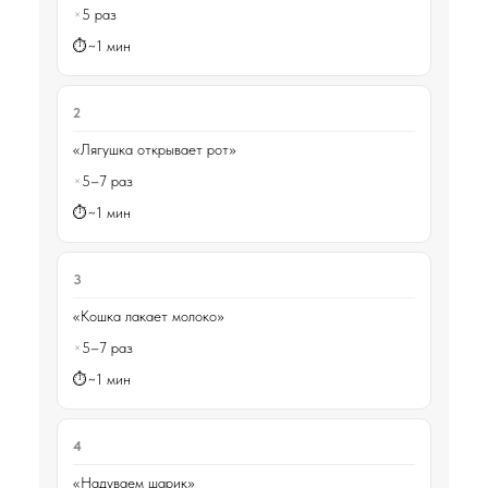
5 раз
~1 мин
2
«Лягушка открывает рот»
5–7 раз
~1 мин
3
«Кошка лакает молоко»
5–7 раз
~1 мин
4
«Надуваем шарик»