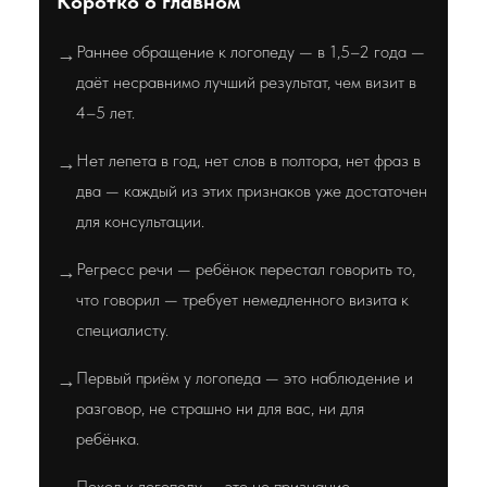
Коротко о главном
Раннее обращение к логопеду — в 1,5–2 года —
→
даёт несравнимо лучший результат, чем визит в
4–5 лет.
Нет лепета в год, нет слов в полтора, нет фраз в
→
два — каждый из этих признаков уже достаточен
для консультации.
Регресс речи — ребёнок перестал говорить то,
→
что говорил — требует немедленного визита к
специалисту.
Первый приём у логопеда — это наблюдение и
→
разговор, не страшно ни для вас, ни для
ребёнка.
Поход к логопеду — это не признание