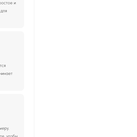
ростое и
 для
тся
чинает
меру.
те, чтобы