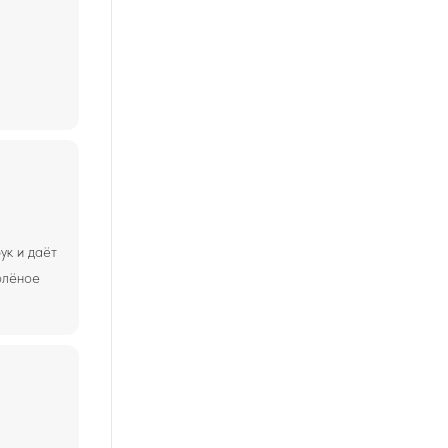
ук и даёт
олёное