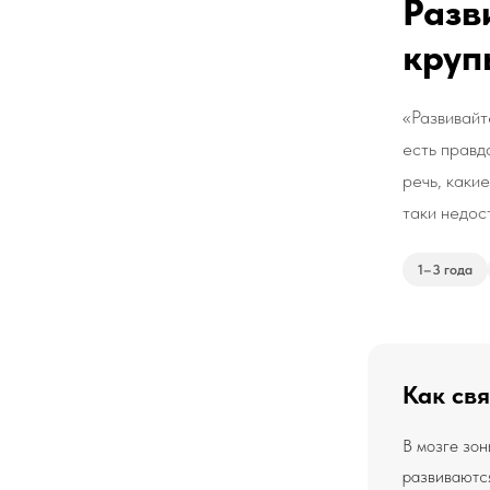
Разв
круп
«Развивайт
есть правд
речь, каки
таки недос
1–3 года
Как свя
В мозге зон
развиваются