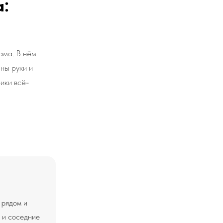
а:
ама. В нём
ны руки и
ики всё-
 рядом и
я и соседние