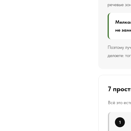
речевые зон
Мелкая
не зам
Поэтому луч
делаете: то
7 прост
Всё это ест
1