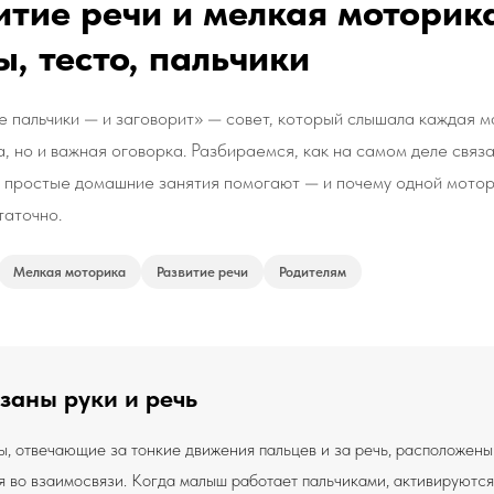
итие речи и мелкая моторик
ы, тесто, пальчики
е пальчики — и заговорит» — совет, который слышала каждая м
а, но и важная оговорка. Разбираемся, как на самом деле связа
е простые домашние занятия помогают — и почему одной мотор
таточно.
Мелкая моторика
Развитие речи
Родителям
заны руки и речь
ы, отвечающие за тонкие движения пальцев и за речь, расположены
 во взаимосвязи. Когда малыш работает пальчиками, активируютс