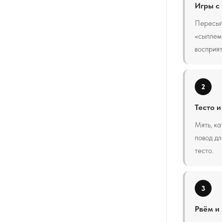
Игры с
Пересыпа
«сыплем»
восприят
2
Тесто и
Мять, ка
повод дл
тесто.
3
Рвём и