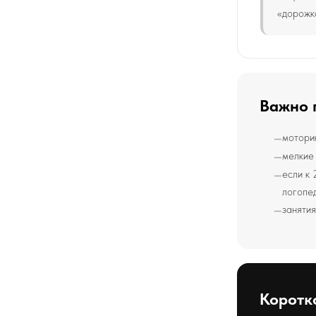
«дорожк
Важно 
моторик
мелкие 
если к 
логопед
занятия
Коротк