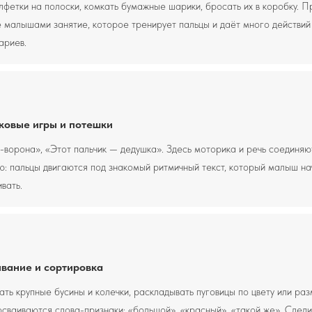
лфетки на полоски, комкать бумажные шарики, бросать их в коробку. П
 малышами занятие, которое тренирует пальцы и даёт много действий
ариев.
ковые игры и потешки
ворона», «Этот пальчик — дедушка». Здесь моторика и речь соединяю
ю: пальцы двигаются под знакомый ритмичный текст, который малыш на
вать.
вание и сортировка
ть крупные бусины и колечки, раскладывать пуговицы по цвету или раз
сваиваются слова-признаки: «большой», «красный», «такой же». Следи