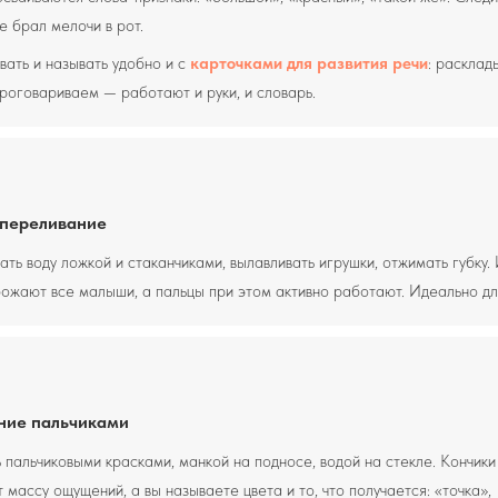
 брал мелочи в рот.
ать и называть удобно и с
карточками для развития речи
: расклад
роговариваем — работают и руки, и словарь.
 переливание
ть воду ложкой и стаканчиками, вылавливать игрушки, отжимать губку.
ожают все малыши, а пальцы при этом активно работают. Идеально дл
ние пальчиками
 пальчиковыми красками, манкой на подносе, водой на стекле. Кончики
 массу ощущений, а вы называете цвета и то, что получается: «точка»,