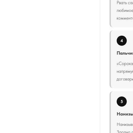
Рвать са
любимое
коммент
4
Пальчи
«Сорока-
напряму
договари
5
Нанизы
Нанизыва
Заодно о