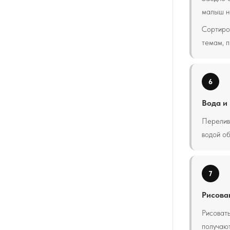
малыш не
Сортиров
темам, п
6
Вода и
Перелива
водой об
7
Рисова
Рисовать
получают