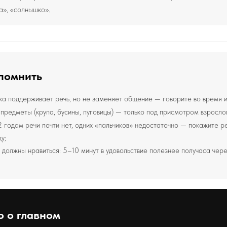
а», «солнышко».
помнить
а поддерживает речь, но не заменяет общение — говорите во время и
предметы (крупа, бусины, пуговицы) — только под присмотром взросло
2 годам речи почти нет, одних «пальчиков» недостаточно — покажите р
у;
 должны нравиться: 5–10 минут в удовольствие полезнее получаса чере
о о главном