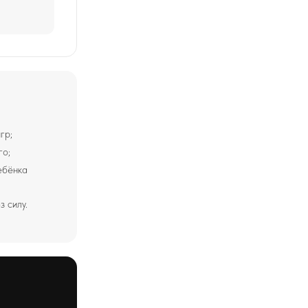
гр;
го;
ебёнка
з силу.