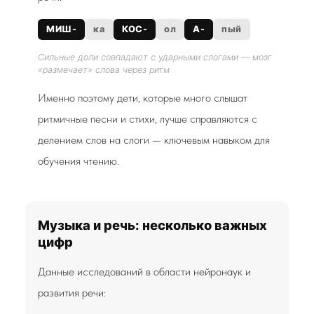
МИШ-
ка
КОС-
ол
А-
пый
Сильные доли совпадают с ударными слогами — мозг
«размечает» слова через ритм
Именно поэтому дети, которые много слышат
ритмичные песни и стихи, лучше справляются с
делением слов на слоги — ключевым навыком для
обучения чтению.
Музыка и речь: несколько важных
цифр
Данные исследований в области нейронаук и
развития речи: