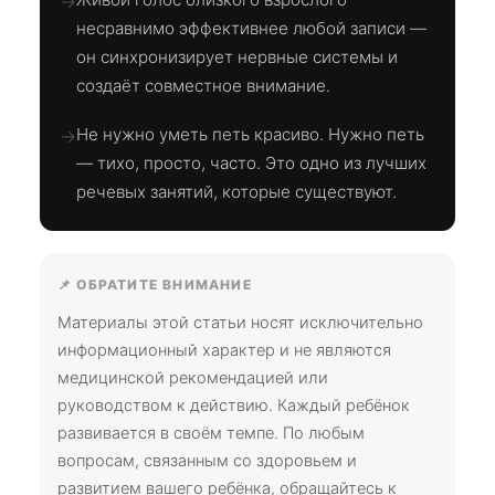
→
несравнимо эффективнее любой записи —
он синхронизирует нервные системы и
создаёт совместное внимание.
Не нужно уметь петь красиво. Нужно петь
→
— тихо, просто, часто. Это одно из лучших
речевых занятий, которые существуют.
📌 ОБРАТИТЕ ВНИМАНИЕ
Материалы этой статьи носят исключительно
информационный характер и не являются
медицинской рекомендацией или
руководством к действию. Каждый ребёнок
развивается в своём темпе. По любым
вопросам, связанным со здоровьем и
развитием вашего ребёнка, обращайтесь к